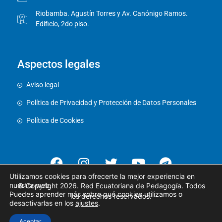
Riobamba. Agustín Torres y Av. Canónigo Ramos.
Edificio, 2do piso.
Aspectos legales
Aviso legal
Política de Privacidad y Protección de Datos Personales
Política de Cookies
Utilizamos cookies para ofrecerte la mejor experiencia en
nuestra web.
© Copyright 2026. Red Ecuatoriana de Pedagogía. Todos
Puedes aprender más sobre qué cookies utilizamos o
los derechos reservados.
desactivarlas en los
ajustes
.
Aceptar